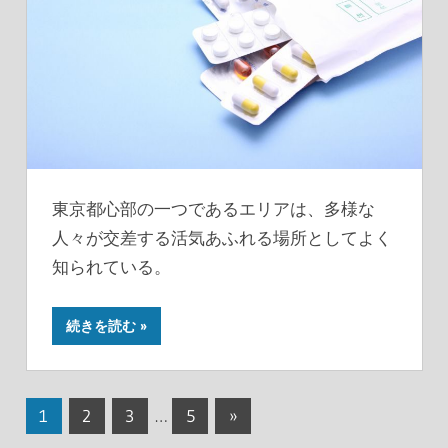
東京都心部の一つであるエリアは、多様な
人々が交差する活気あふれる場所としてよく
知られている。
続きを読む
投
次
1
2
3
…
5
»
の