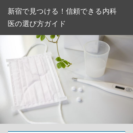
コ
新宿で見つける！信頼できる内科
ン
テ
医の選び方ガイド
ン
ツ
へ
ス
キ
ッ
プ